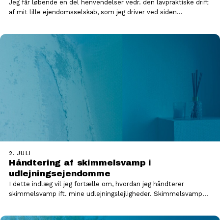
Jeg får løbende en del henvendelser vedr. den lavpraktiske drift
af mit lille ejendomsselskab, som jeg driver ved siden…
2. JULI
Håndtering af skimmelsvamp i
udlejningsejendomme
I dette indlæg vil jeg fortælle om, hvordan jeg håndterer
skimmelsvamp ift. mine udlejningslejligheder. Skimmelsvamp
trives i fugtige miljøer…