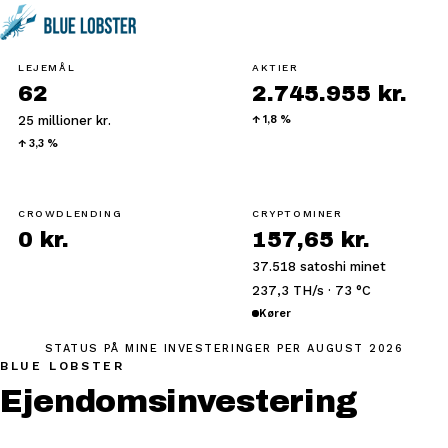
LEJEMÅL
AKTIER
62
2.745.955 kr.
25 millioner kr.
↑ 1,8 %
↑ 3,3 %
CROWDLENDING
CRYPTOMINER
0 kr.
157,65 kr.
37.518 satoshi minet
237,3 TH/s · 73 °C
Kører
STATUS PÅ MINE INVESTERINGER
PER AUGUST 2026
BLUE LOBSTER
Ejendomsinvestering