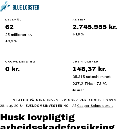
LEJEMÅL
AKTIER
62
2.745.955 kr.
25 millioner kr.
↑ 1,8 %
↑ 3,3 %
CROWDLENDING
CRYPTOMINER
0 kr.
148,37 kr.
35.315 satoshi minet
237,2 TH/s · 73 °C
Kører
STATUS PÅ MINE INVESTERINGER
PER AUGUST 2026
28. aug. 2018
·
·
Af
Casper Schneidereit
EJENDOMSINVESTERING
Husk lovpligtig
arbejdsskadeforsikring