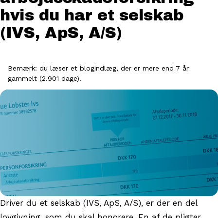
hvis du har et selskab
(IVS, ApS, A/S)
Bemærk: du læser et blogindlæg, der er mere end 7 år
gammelt (2.901 dage).
Driver du et selskab (IVS, ApS, A/S), er der en del
lovgivning, som du skal honorere. En af de pligter,