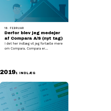
18. FEBRUAR
Derfor blev jeg medejer
af Compara A/S (nyt tag)
I det her indlæg vil jeg fortælle mere
om Compara. Compara er
grundlæggende en dygtig
byggerådgivningsvirksomhed, som jeg
er…
2019
1 INDLÆG