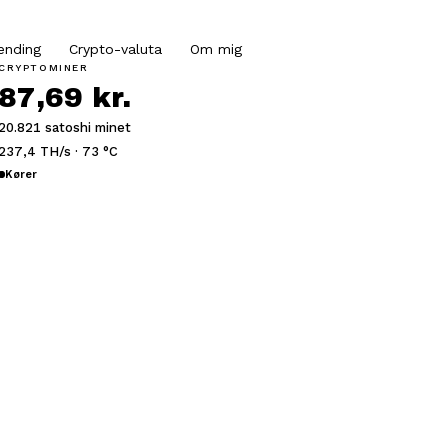
ending
Crypto-valuta
Om mig
CRYPTOMINER
87,69 kr.
20.821 satoshi minet
237,4 TH/s · 73 °C
Kører