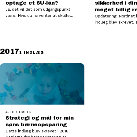
optage et SU-lån?
sikkerhed i din
meget billig r
Ja, det vil det som udgangspunkt
være. Hvis du forventer at skulle
Opdatering: Nordnet h
købe et hus eller en lejlighed efter…
indlæg blev skrevet.
produkt. De kalder d
Porteføljelånet, og r
2017
1 INDLÆG
4. DECEMBER
Strategi og mål for min
søns børneopsparing
Dette indlæg blev skrevet i 2018.