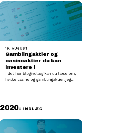
19. AUGUST
Gamblingaktier og
casinoaktier du kan
investere i
I det her blogindlæg kan du læse om,
hvilke casino og gamblingaktier, jeg
finder interessante. Jeg har tidligere
skrevet…
2020
1 INDLÆG