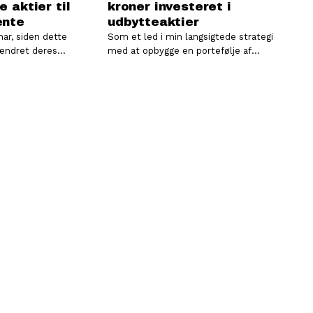
e aktier til
kroner investeret i
ente
udbytteaktier
ar, siden dette
Som et led i min langsigtede strategi
 ændret deres
med at opbygge en portefølje af
et nu
aktier, der kan skabe et stabilt…
enten starter…