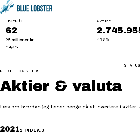
LEJEMÅL
AKTIER
62
2.745.955
25 millioner kr.
↑ 1,8 %
↑ 3,3 %
STATUS
BLUE LOBSTER
Aktier & valuta
Læs om hvordan jeg tjener penge på at investere i aktier! J
2021
1 INDLÆG