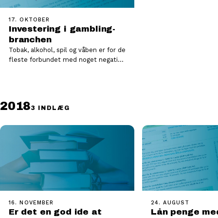
17. OKTOBER
Investering i gambling-
branchen
Tobak, alkohol, spil og våben er for de
fleste forbundet med noget negativt,
når det sættes i kontekst med…
2018
3 INDLÆG
16. NOVEMBER
24. AUGUST
Er det en god ide at
Lån penge me