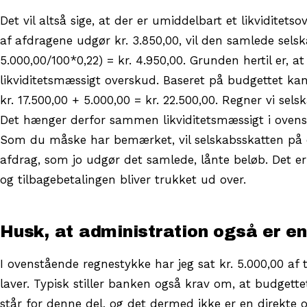
Det vil altså sige, at der er umiddelbart et likviditet
af afdragene udgør kr. 3.850,00, vil den samlede sels
5.000,00/100*0,22) = kr. 4.950,00. Grunden hertil er, at
likviditetsmæssigt overskud. Baseret på budgettet ka
kr. 17.500,00 + 5.000,00 = kr. 22.500,00. Regner vi sels
Det hænger derfor sammen likviditetsmæssigt i ovenst
Som du måske har bemærket, vil selskabsskatten på et
afdrag, som jo udgør det samlede, lånte beløb. Det 
og tilbagebetalingen bliver trukket ud over.
Husk, at administration også er e
I ovenstående regnestykke har jeg sat kr. 5.000,00 af ti
laver. Typisk stiller banken også krav om, at budgette
står for denne del, og det dermed ikke er en direkte 