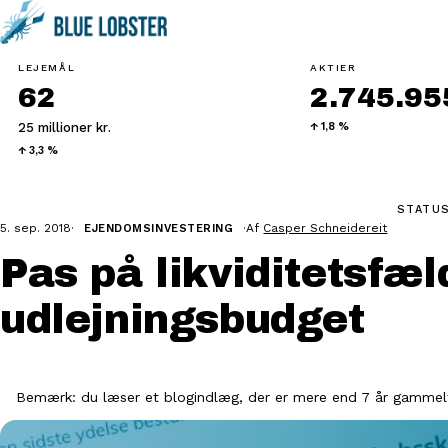
LEJEMÅL
AKTIER
62
2.745.955
25 millioner kr.
↑ 1,8 %
↑ 3,3 %
STATUS
5. sep. 2018
·
·
Af
Casper Schneidereit
EJENDOMSINVESTERING
Pas på likviditetsfæl
udlejningsbudget
Bemærk: du læser et blogindlæg, der er mere end 7 år gammelt