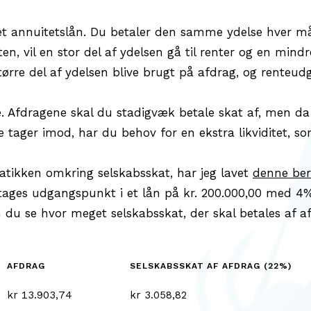
re et annuitetslån. Du betaler den samme ydelse hver 
n, vil en stor del af ydelsen gå til renter og en mindre
ørre del af ydelsen blive brugt på afdrag, og renteudgi
. Afdragene skal du stadigvæk betale skat af, men d
 tager imod, har du behov for en ekstra likviditet, som
tikken omkring selskabsskat, har jeg lavet
denne ber
 tages udgangspunkt i et lån på kr. 200.000,00 med 4%
an du se hvor meget selskabsskat, der skal betales af 
AFDRAG
SELSKABSSKAT AF AFDRAG (22%)
kr 13.903,74
kr 3.058,82