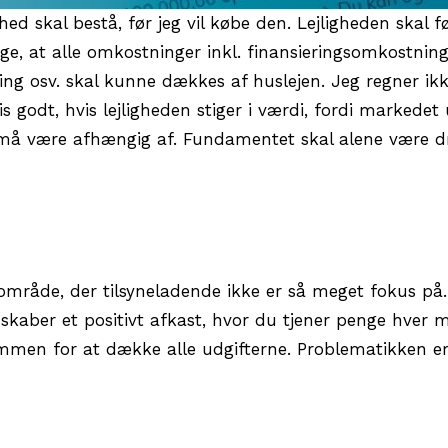
hed skal bestå, før jeg vil købe den. Lejligheden skal f
ige, at alle omkostninger inkl. finansieringsomkostning
ning osv. skal kunne dækkes af huslejen. Jeg regner ik
is godt, hvis lejligheden stiger i værdi, fordi markedet 
 må være afhængig af. Fundamentet skal alene være dr
t område, der tilsyneladende ikke er så meget fokus på
m skaber et positivt afkast, hvor du tjener penge hver
lommen for at dække alle udgifterne. Problematikken 