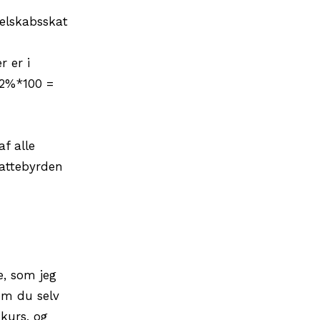
selskabsskat
r er i
22%*100 =
f alle
kattebyrden
e, som jeg
vom du selv
nkurs, og