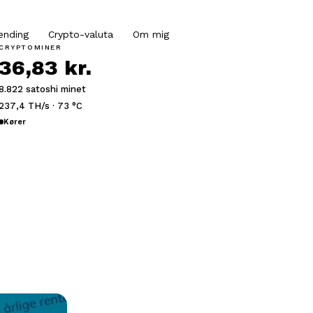
ending
Crypto-valuta
Om mig
CRYPTOMINER
36,83 kr.
8.822 satoshi minet
237,4 TH/s · 73 °C
Kører