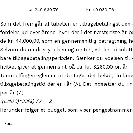
kr 249.930,76
kr 49.930,76
Som det fremgår af tabellen er tilbagebetalingstiden ca
fordeles ud over årene, hvor der i det næstsidste år be
de kr. 44.000,00, som en gennemsnitlig betragtning hen
Selvom du ændrer ydelsen og renten, vil den absolutt
bare tilbagebetalingsperioden. Sænker du ydelsen til kr
hvilket giver et gennemsnit på ca. kr. 3.260,00 pr. år.
Tommelfingerreglen er, at du tager det beløb, du lån
tilbagebetalingstid der er i år (A). Det indsætter du
per år (Z):
((L/100)*22%) / A = Z
Herunder følger et budget, som viser pengestrømmene p
POST