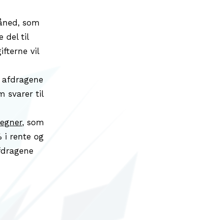
måned, som
 del til
fterne vil
a afdragene
 svarer til
egner
, som
 i rente og
afdragene