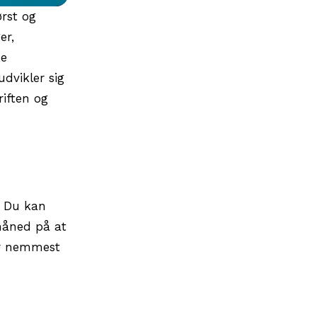
ørst og
er,
ke
udvikler sig
iften og
. Du kan
 måned på at
er nemmest