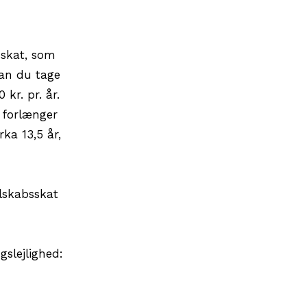
sskat, som
kan du tage
kr. pr. år.
 forlænger
rka 13,5 år,
elskabsskat
slejlighed: