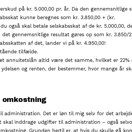
soverskud på kr. 5.000,00 pr. år. Da den gennemsnitlige 
kabsskat kunne beregnes som kr. 3.850,00 + (kr.
 du også skal betale selskabsskat af de kr. 5.000,00, de
n det gennemsnitlige resultat gøres op som kr. 3.850/
kabsskatten af det, lander vi på kr. 4.950,00!
ående tilfælde.
 annuitetslån altid være det samme, hvilket er 22% a
er ydelsen og renten, der bestemmer, hvor mange år s
n omkostning
l administration. Det er løn til mig selv for det arbejd
t skal inddrage udgifter til administration – også sel
omkostning. Grunden hertil er, at hvis du skulle gå ko