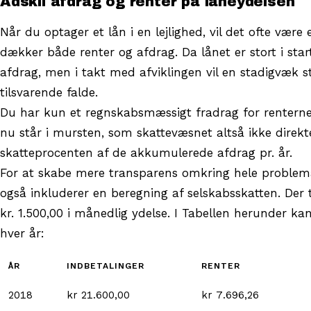
Adskil afdrag og renter på låneydelsen
Når du optager et lån i en lejlighed, vil det ofte væ
dækker både renter og afdrag. Da lånet er stort i starte
afdrag, men i takt med afviklingen vil en stadigvæk st
tilsvarende falde.
Du har kun et regnskabsmæssigt fradrag for renterne
nu står i mursten, som skattevæsnet altså ikke direkte
skatteprocenten af de akkumulerede afdrag pr. år.
For at skabe mere transparens omkring hele problema
også inkluderer en beregning af selskabsskatten. Der
kr. 1.500,00 i månedlig ydelse. I Tabellen herunder k
hver år:
ÅR
INDBETALINGER
RENTER
2018
kr 21.600,00
kr 7.696,26