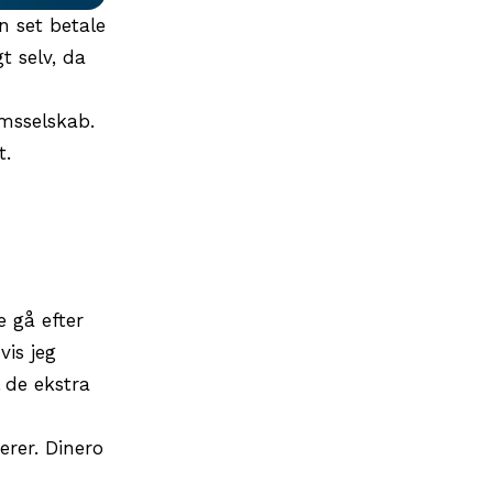
n set betale
t selv, da
omsselskab.
t.
e gå efter
vis jeg
 de ekstra
erer. Dinero