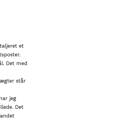
aljeret et
tsposter.
ål. Det med
tægter står
har jeg
llede. Det
 andet