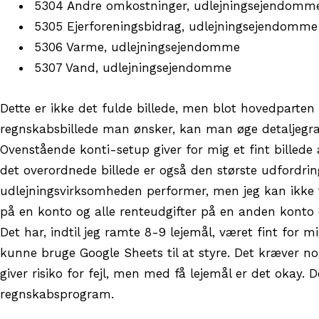
5304 Andre omkostninger, udlejningsejendomm
5305 Ejerforeningsbidrag, udlejningsejendomme
5306 Varme, udlejningsejendomme
5307 Vand, udlejningsejendomme
Dette er ikke det fulde billede, men blot hovedparten af
regnskabsbillede man ønsker, kan man øge detaljegraden
Ovenstående konti-setup giver for mig et fint billede
det overordnede billede er også den største udfordri
udlejningsvirksomheden performer, men jeg kan ikke tr
på en konto og alle renteudgifter på en anden konto 
Det har, indtil jeg ramte 8-9 lejemål, været fint for mi
kunne bruge Google Sheets til at styre. Det kræver nog
giver risiko for fejl, men med få lejemål er det okay. 
regnskabsprogram.