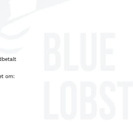
dbetalt
det om: