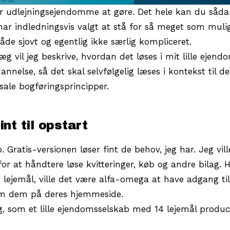
ar udlejningsejendomme at gøre. Det hele kan du såda
 har indledningsvis valgt at stå for så meget som mulig
åde sjovt og egentlig ikke særlig kompliceret.
g vil jeg beskrive, hvordan det løses i mit lille ejend
else, så det skal selvfølgelig læses i kontekst til de
sale bogføringsprincipper.
t til opstart
 Gratis-versionen løser fint de behov, jeg har. Jeg vill
or at håndtere løse kvitteringer, køb og andre bilag. H
ejemål, ville det være alfa-omega at have adgang til
 om dem på deres hjemmeside.
g, som et lille ejendomsselskab med 14 lejemål produc