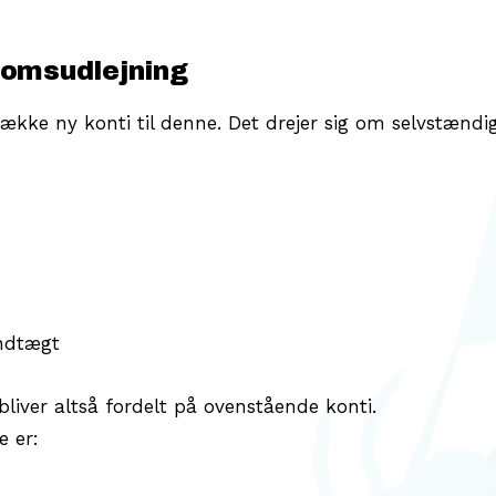
domsudlejning
række ny konti til denne. Det drejer sig om selvstændi
indtægt
liver altså fordelt på ovenstående konti.
e er: