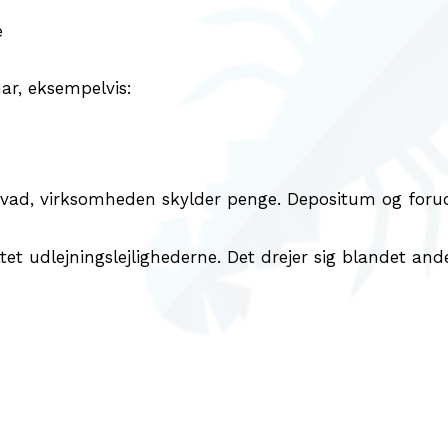
e
har, eksempelvis:
 hvad, virksomheden skylder penge. Depositum og foru
ttet udlejningslejlighederne. Det drejer sig blandet an