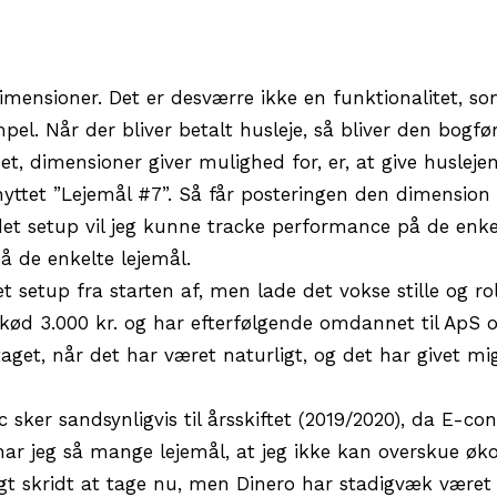
mensioner. Det er desværre ikke en funktionalitet, s
. Når der bliver betalt husleje, så bliver den bogfør
, dimensioner giver mulighed for, er, at give huslejen
yttet ”Lejemål #7”. Så får posteringen den dimension t
t setup vil jeg kunne tracke performance på de enkel
å de enkelte lejemål.
t setup fra starten af, men lade det vokse stille og rol
skød 3.000 kr. og har efterfølgende omdannet til ApS o
taget, når det har været naturligt, og det har givet mig
c sker sandsynligvis til årsskiftet (2019/2020), da E-c
har jeg så mange lejemål, at jeg ikke kan overskue ø
igt skridt at tage nu, men Dinero har stadigvæk været