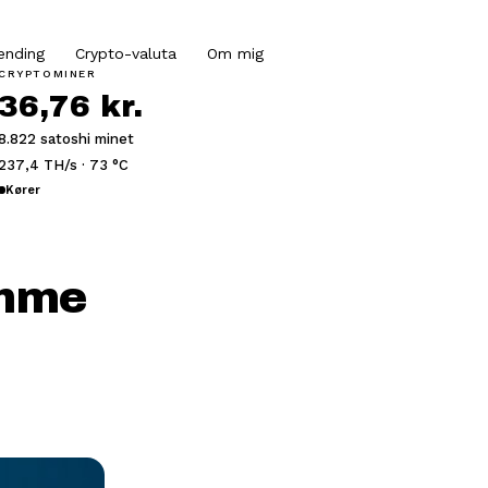
ending
Crypto-valuta
Om mig
CRYPTOMINER
36,76 kr.
8.822 satoshi minet
237,4 TH/s · 73 °C
Kører
omme