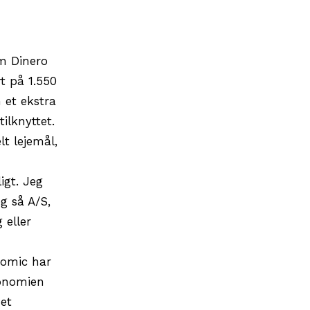
om Dinero
t på 1.550
 et ekstra
ilknyttet.
t lejemål,
igt. Jeg
g så A/S,
 eller
onomic har
konomien
 et