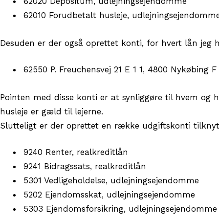
62020 Depositum, udlejningsejendomme
62010 Forudbetalt husleje, udlejningsejendomm
Desuden er der også oprettet konti, for hvert lån jeg 
62550 P. Freuchensvej 21 E 1 1, 4800 Nykøbing F
Pointen med disse konti er at synliggøre til hvem og
husleje er gæld til lejerne.
Slutteligt er der oprettet en række udgiftskonti tilkny
9240 Renter, realkreditlån
9241 Bidragssats, realkreditlån
5301 Vedligeholdelse, udlejningsejendomme
5202 Ejendomsskat, udlejningsejendomme
5303 Ejendomsforsikring, udlejningsejendomme