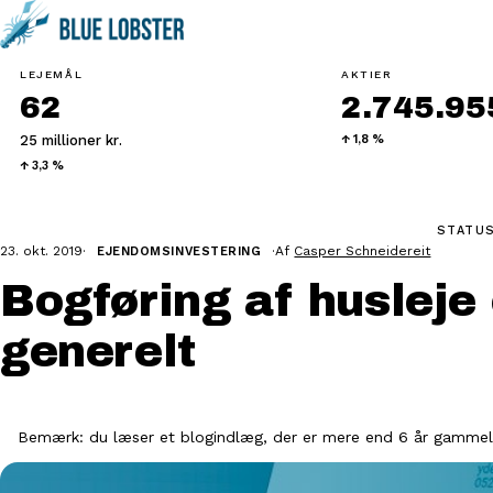
LEJEMÅL
AKTIER
62
2.745.955
25 millioner kr.
↑ 1,8 %
↑ 3,3 %
STATUS
23. okt. 2019
·
·
Af
Casper Schneidereit
EJENDOMSINVESTERING
Bogføring af huslej
generelt
Bemærk: du læser et blogindlæg, der er mere end 6 år gammelt