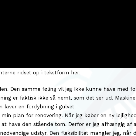
erne ridset op i tekstform her:
en. Den samme føling vil jeg ikke kunne have med for
ibning er faktisk ikke så nemt, som det ser ud. Maskine
laver en fordybning i gulvet.
n plan for renovering. Når jeg køber en ny lejlighed
e at have den stående tom. Derfor er jeg afhængig af 
nødvendige udstyr. Den fleksibilitet mangler jeg, når d