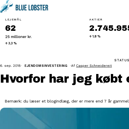
LEJEMÅL
AKTIER
62
2.745.955
25 millioner kr.
↑ 1,8 %
↑ 3,3 %
STATUS
6. sep. 2018
·
·
Af
Casper Schneidereit
EJENDOMSINVESTERING
Hvorfor har jeg købt
Bemærk: du læser et blogindlæg, der er mere end 7 år gammelt