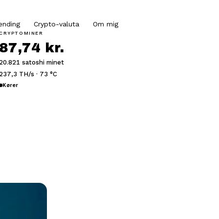
ending
Crypto-valuta
Om mig
CRYPTOMINER
87,74 kr.
20.821 satoshi minet
237,3 TH/s · 73 °C
Kører
?