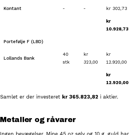
Kontant
-
-
kr 302,73
kr
10.928,73
Portefølje F (LBD)
40
kr
kr
Lollands Bank
stk
323,00
12.920,00
kr
12.920,00
Samlet er der investeret
kr 365.823,82
i aktier.
Metaller og råvarer
Ingen bevægelser. Mine 45 oz sølv og 10 g. guld har