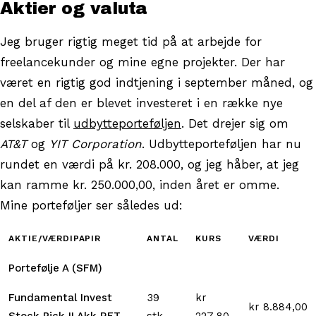
Aktier og valuta
Jeg bruger rigtig meget tid på at arbejde for
freelancekunder og mine egne projekter. Der har
været en rigtig god indtjening i september måned, og
en del af den er blevet investeret i en række nye
selskaber til
udbytteporteføljen
. Det drejer sig om
AT&T
og
YIT Corporation
. Udbytteporteføljen har nu
rundet en værdi på kr. 208.000, og jeg håber, at jeg
kan ramme kr. 250.000,00, inden året er omme.
Mine porteføljer ser således ud:
AKTIE/VÆRDIPAPIR
ANTAL
KURS
VÆRDI
Portefølje A (SFM)
Fundamental Invest
39
kr
kr 8.884,00
Stock Pick II Akk RET
stk
227,80