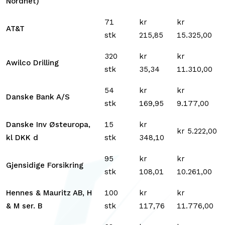
Nordnet)
71
kr
kr
AT&T
stk
215,85
15.325,00
320
kr
kr
Awilco Drilling
stk
35,34
11.310,00
54
kr
kr
Danske Bank A/S
stk
169,95
9.177,00
Danske Inv Østeuropa,
15
kr
kr 5.222,00
kl DKK d
stk
348,10
95
kr
kr
Gjensidige Forsikring
stk
108,01
10.261,00
Hennes & Mauritz AB, H
100
kr
kr
& M ser. B
stk
117,76
11.776,00