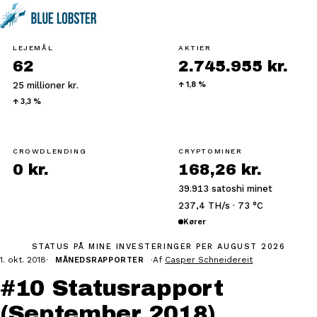
LEJEMÅL
AKTIER
62
2.745.955 kr.
25 millioner kr.
↑ 1,8 %
↑ 3,3 %
CROWDLENDING
CRYPTOMINER
0 kr.
168,26 kr.
39.913 satoshi minet
237,4 TH/s · 73 °C
Kører
STATUS PÅ MINE INVESTERINGER
PER AUGUST 2026
1. okt. 2018
·
·
Af
Casper Schneidereit
MÅNEDSRAPPORTER
#10 Statusrapport
(September 2018)