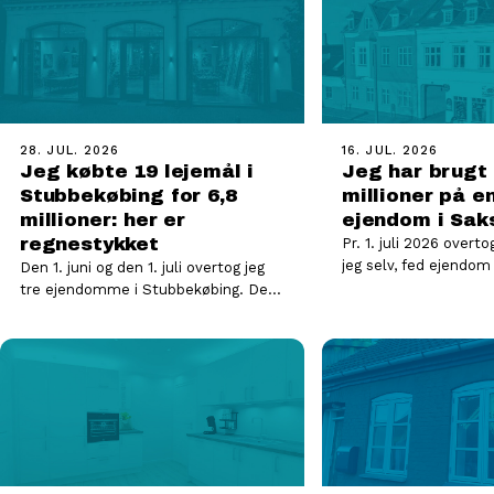
28. JUL. 2026
16. JUL. 2026
Jeg købte 19 lejemål i
Jeg har brugt 
Stubbekøbing for 6,8
millioner på e
millioner: her er
ejendom i Sak
regnestykket
Pr. 1. juli 2026 overto
jeg selv, fed ejendom
Den 1. juni og den 1. juli overtog jeg
der havde været til s
tre ejendomme i Stubbekøbing. Det
er 19 lejemål på én…