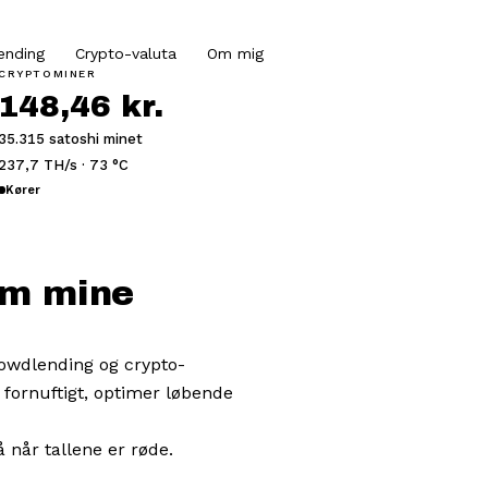
ending
Crypto-valuta
Om mig
CRYPTOMINER
148,46 kr.
35.315 satoshi minet
237,7 TH/s · 73 °C
Kører
om mine
rowdlending og crypto-
 fornuftigt, optimer løbende
når tallene er røde.