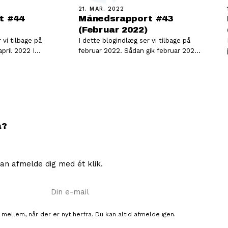
21. MAR. 2022
t #44
Månedsrapport #43
(Februar 2022)
 vi tilbage på
I dette blogindlæg ser vi tilbage på
februar 2022. Sådan gik februar 2022
æller jeg
I videoen herunder fortæller jeg
mere…
å?
an afmelde dig med ét klik.
E-mail
 mellem, når der er nyt herfra. Du kan altid afmelde igen.