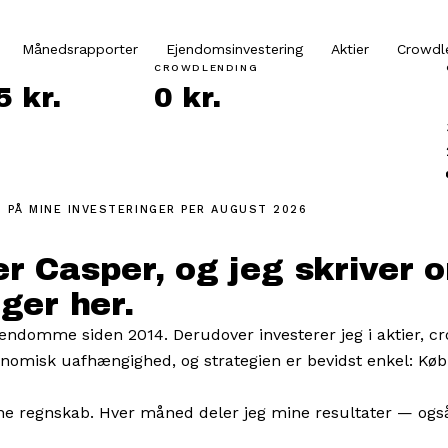
Månedsrapporter
Ejendomsinvestering
Aktier
Crowdl
CROWDLENDING
 kr.
0 kr.
 PÅ MINE INVESTERINGER
PER AUGUST 2026
r Casper, og jeg skriver 
ger her.
ejendomme siden 2014. Derudover investerer jeg i aktier, c
onomisk uafhængighed, og strategien er bevidst enkel: Køb
e regnskab. Hver måned deler jeg mine resultater — også 