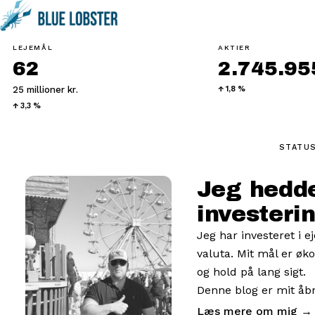
LEJEMÅL
AKTIER
62
2.745.955
25 millioner kr.
↑ 1,8 %
↑ 3,3 %
STATUS
Jeg hedde
investerin
Jeg har investeret i 
valuta. Mit mål er øk
og hold på lang sigt.
Denne blog er mit åbn
Læs mere om mig →