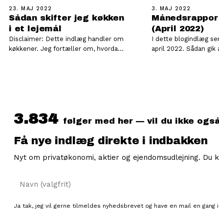
23. MAJ 2022
3. MAJ 2022
Sådan skifter jeg køkken
Månedsrappor
i et lejemål
(April 2022)
Disclaimer: Dette indlæg handler om
I dette blogindlæg ser
køkkener. Jeg fortæller om, hvordan
april 2022. Sådan gik april 2022 I
jeg selv håndterer mine
videoen herunder fort
køkkenprojekter. Det gør jeg på…
mere…
3.834
følger med her — vil du ikke ogs
Få nye indlæg direkte i indbakken
Nyt om privatøkonomi, aktier og ejendomsudlejning. Du k
Navn
Ja tak, jeg vil gerne tilmeldes nyhedsbrevet og have en mail en gang i