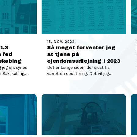
15. NOV. 2022
1,3
Så meget forventer jeg
n fed
at tjene på
skøbing
ejendomsudlejning i 2023
g jeg en, synes
Det er længe siden, der sidst har
 i Sakskøbing,
været en opdatering. Det vil jeg
alg…
hermed rode bod på, og hvad…