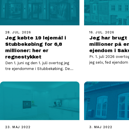
28. JUL. 2026
16. JUL. 2026
Jeg købte 19 lejemål i
Jeg har brugt 
Stubbekøbing for 6,8
millioner på e
millioner: her er
ejendom i Sak
regnestykket
Pr. 1. juli 2026 overto
jeg selv, fed ejendom
Den 1. juni og den 1. juli overtog jeg
der havde været til s
tre ejendomme i Stubbekøbing. Det
er 19 lejemål på én…
23. MAJ 2022
3. MAJ 2022