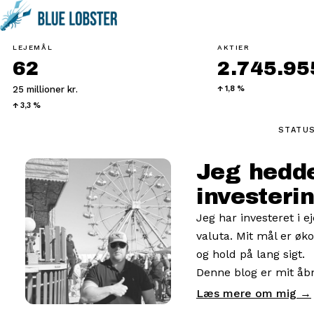
LEJEMÅL
AKTIER
62
2.745.955
25 millioner kr.
↑ 1,8 %
↑ 3,3 %
STATUS
Jeg hedde
investerin
Jeg har investeret i 
valuta. Mit mål er øk
og hold på lang sigt.
Denne blog er mit åbn
Læs mere om mig →