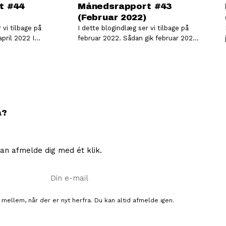
t #44
Månedsrapport #43
(Februar 2022)
 vi tilbage på
I dette blogindlæg ser vi tilbage på
februar 2022. Sådan gik februar 2022
æller jeg
I videoen herunder fortæller jeg
mere…
å?
an afmelde dig med ét klik.
E-mail
 mellem, når der er nyt herfra. Du kan altid afmelde igen.