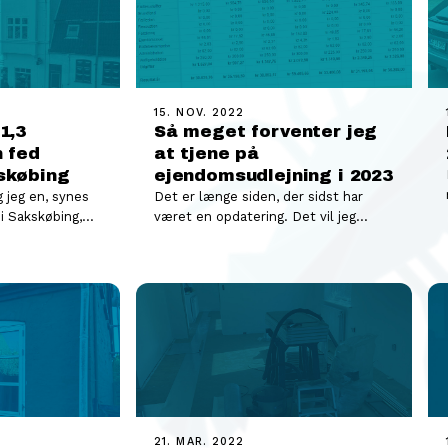
15. NOV. 2022
1,3
Så meget forventer jeg
n fed
at tjene på
skøbing
ejendomsudlejning i 2023
g jeg en, synes
Det er længe siden, der sidst har
 i Sakskøbing,
været en opdatering. Det vil jeg
alg…
hermed rode bod på, og hvad…
21. MAR. 2022