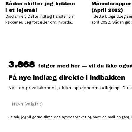
Sådan skifter jeg køkken
Månedsrappor
i et lejemål
(April 2022)
Disclaimer: Dette indlæg handler om
I dette blogindlæg ser
køkkener. Jeg fortæller om, hvordan
april 2022. Sådan gik april 2022 I
jeg selv håndterer mine
videoen herunder fort
køkkenprojekter. Det gør jeg på…
mere…
3.868
følger med her — vil du ikke ogs
Få nye indlæg direkte i indbakken
Nyt om privatøkonomi, aktier og ejendomsudlejning. Du k
Navn
Ja tak, jeg vil gerne tilmeldes nyhedsbrevet og have en mail en gang i