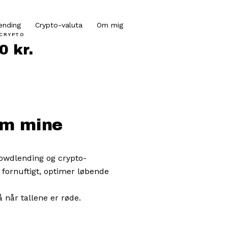
ending
Crypto-valuta
Om mig
CRYPTO
0 kr.
om mine
rowdlending og crypto-
 fornuftigt, optimer løbende
når tallene er røde.