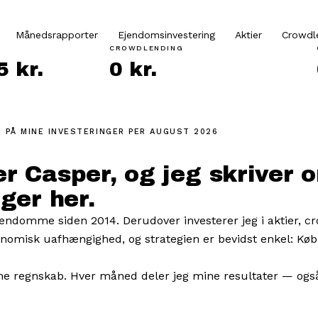
Månedsrapporter
Ejendomsinvestering
Aktier
Crowdl
CROWDLENDING
 kr.
0 kr.
 PÅ MINE INVESTERINGER
PER AUGUST 2026
r Casper, og jeg skriver 
ger her.
ejendomme siden 2014. Derudover investerer jeg i aktier, c
onomisk uafhængighed, og strategien er bevidst enkel: Køb
e regnskab. Hver måned deler jeg mine resultater — også 